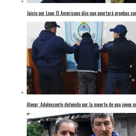
Juicio por Loan: El Americano dijo que aportará pruebas co
Alvear: Adolescente detenido por la muerte de una joven q