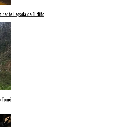
minente llegada de El Niño
to Tomé