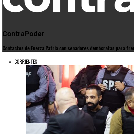
ContraPoder
Contactos de Fuerza Patria con senadores demócratas para fre
CORRIENTES