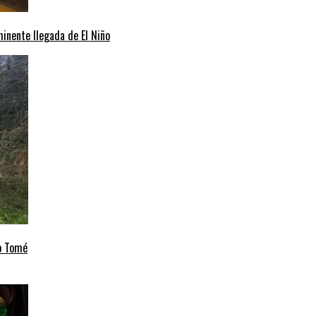
minente llegada de El Niño
to Tomé