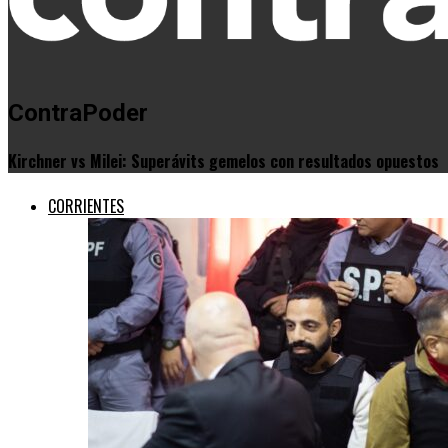
ContraPoder
Kirchner vs Milei: Superávits gemelos con resultados opuestos
CORRIENTES