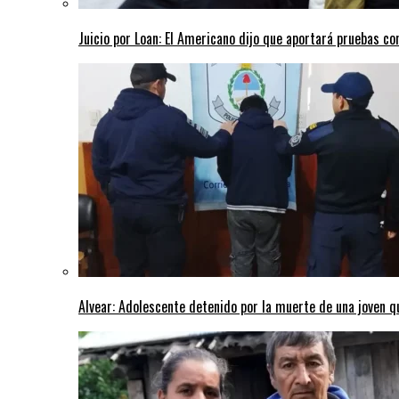
Juicio por Loan: El Americano dijo que aportará pruebas co
Alvear: Adolescente detenido por la muerte de una joven q