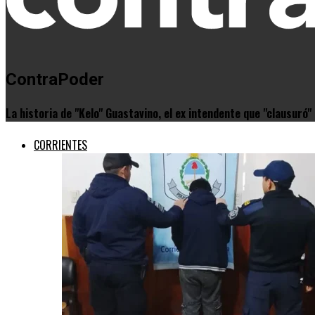
ContraPoder
La historia de "Kelo" Guastavino, el ex intendente que "clausuró
CORRIENTES