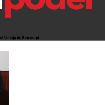
" el Concejo de Mburucuyá