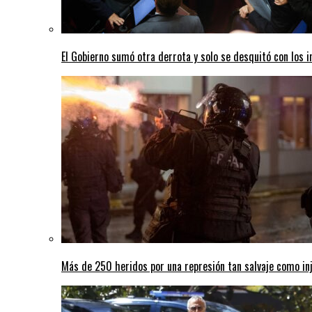
El Gobierno sumó otra derrota y solo se desquitó con los i
Más de 250 heridos por una represión tan salvaje como inj