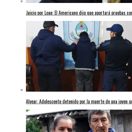
Juicio por Loan: El Americano dijo que aportará pruebas co
Alvear: Adolescente detenido por la muerte de una joven q