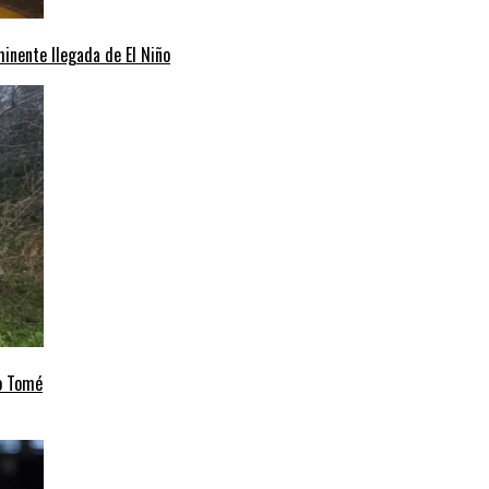
minente llegada de El Niño
to Tomé