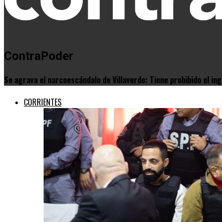
ContraPoder
Se agrava el narcoescándalo de Villaverde: Tiene prohibido el in
CORRIENTES