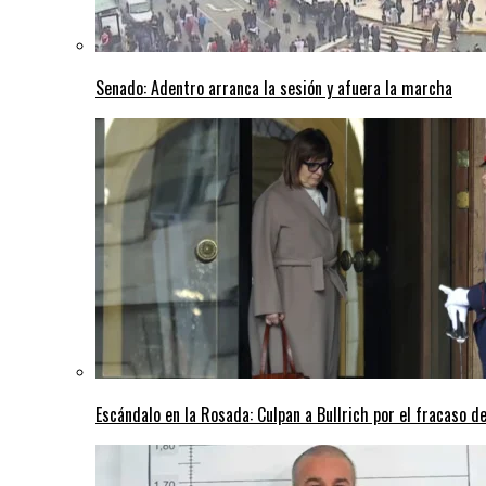
Senado: Adentro arranca la sesión y afuera la marcha
Escándalo en la Rosada: Culpan a Bullrich por el fracaso de