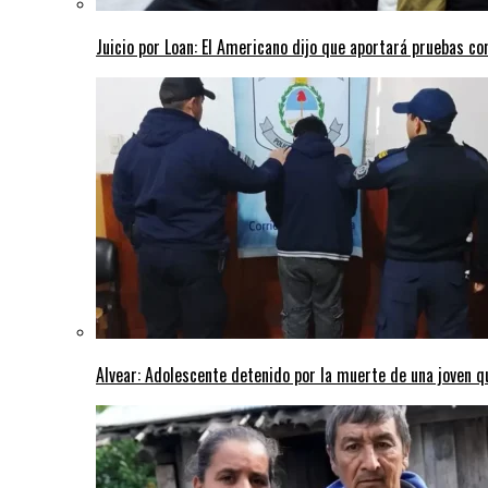
Juicio por Loan: El Americano dijo que aportará pruebas co
Alvear: Adolescente detenido por la muerte de una joven q