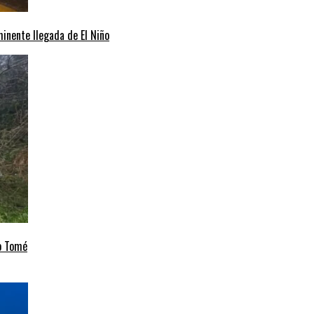
minente llegada de El Niño
to Tomé