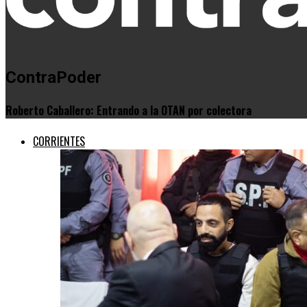
ContraPoder
Roberto Caballero: Entrando a la OTAN por colectora
CORRIENTES