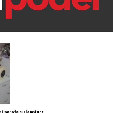
raná sospecha que lo mataron