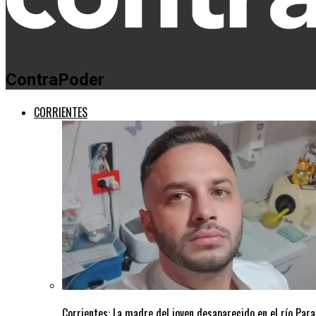
ContraPoder
CORRIENTES
Corrientes: La madre del joven desaparecido en el río Pa