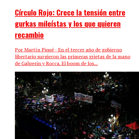
Círculo Rojo: Crece la tensión entre
gurkas mileístas y los que quieren
recambio
Por Martín Piqué - En el tercer año de gobierno
libertario surgieron las primeras grietas de la mano
de Galperin y Rocca. El boom de los...