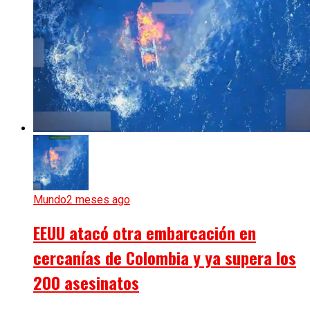
Mundo
2 meses ago
EEUU atacó otra embarcación en
cercanías de Colombia y ya supera los
200 asesinatos