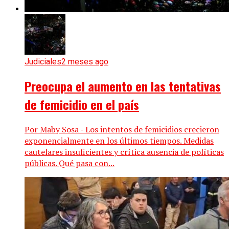
Judiciales
2 meses ago
Preocupa el aumento en las tentativas
de femicidio en el país
Por Maby Sosa - Los intentos de femicidios crecieron
exponencialmente en los últimos tiempos. Medidas
cautelares insuficientes y crítica ausencia de políticas
públicas. Qué pasa con...