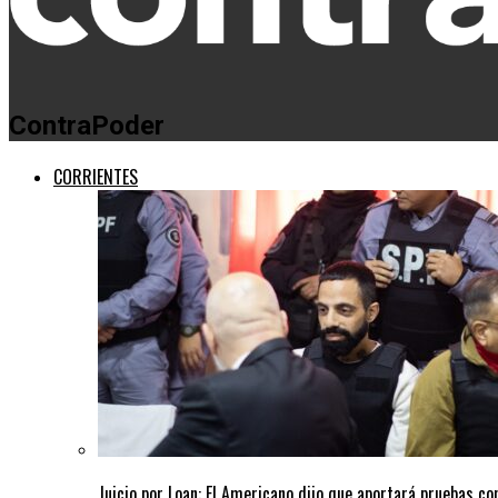
ContraPoder
CORRIENTES
Juicio por Loan: El Americano dijo que aportará pruebas co