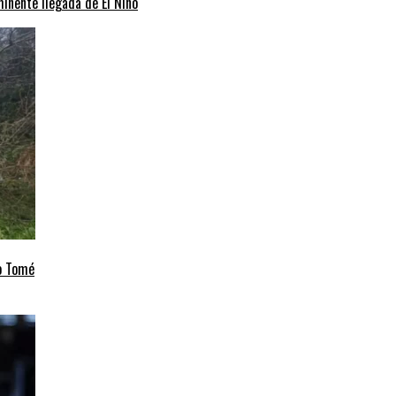
minente llegada de El Niño
to Tomé