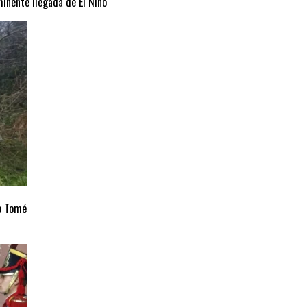
minente llegada de El Niño
to Tomé