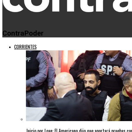
ContraPoder
CORRIENTES
Juicio por Loan: El Americano dijo que aportará pruebas co